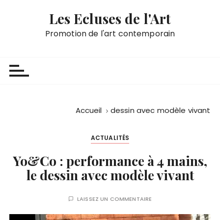
P
Les Ecluses de l'Art
a
s
Promotion de l'art contemporain
s
e
r
a
u
c
Accueil
dessin avec modèle vivant
o
n
ACTUALITÉS
t
e
Yo&Co : performance à 4 mains,
n
le dessin avec modèle vivant
u
LAISSEZ UN COMMENTAIRE