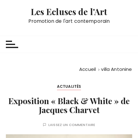
P
Les Ecluses de l'Art
a
s
Promotion de l'art contemporain
s
e
r
a
u
c
Accueil
villa Antonine
o
n
ACTUALITÉS
t
e
Exposition « Black & White » de
n
Jacques Charvet
u
LAISSEZ UN COMMENTAIRE