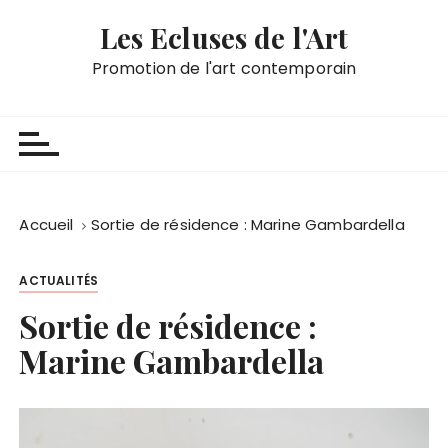
P
Les Ecluses de l'Art
a
s
Promotion de l'art contemporain
s
e
r
a
u
c
Accueil
Sortie de résidence : Marine Gambardella
o
n
ACTUALITÉS
t
e
Sortie de résidence :
n
Marine Gambardella
u